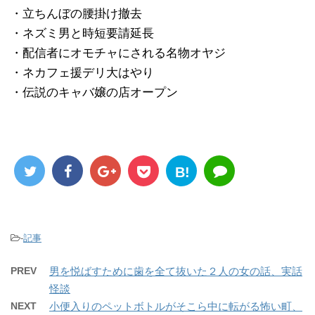
・立ちんぼの腰掛け撤去
・ネズミ男と時短要請延長
・配信者にオモチャにされる名物オヤジ
・ネカフェ援デリ大はやり
・伝説のキャバ嬢の店オープン
B!
-
記事
PREV
男を悦ばすために歯を全て抜いた２人の女の話、実話
怪談
NEXT
小便入りのペットボトルがそこら中に転がる怖い町、