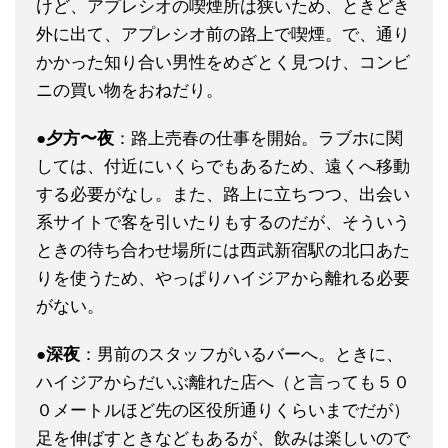
けど、アプレシオの喫煙所は狭いため、ときどき
外に出て、アプレシオ前の路上で喫煙。で、通り
かかった知り合い男性をめざとく見つけ、コンビ
ニの買い物をおねだり。
●夕方〜夜
：路上売春の仕事を開始。ラブホに関
しては、付近にいくらでもあるため、遠くへ移動
する必要がなし。また、路上に立ちつつ、出会い
系サイトで客を引いたりもするのだが、そういう
ときの待ち合わせ場所には西武新宿駅の北口あた
りを使うため、やっぱりハイジアから離れる必要
がない。
●深夜
：男前のスタッフがいるバーへ。ときに、
ハイジアからだいぶ離れた店へ（と言っても５０
０メートルほど先の区役所通りくらいまでだが）
足を伸ばすときなどもあるが、飲みは楽しいので