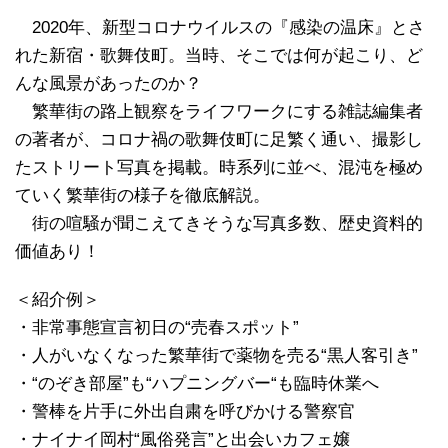
2020年、新型コロナウイルスの『感染の温床』とさ
れた新宿・歌舞伎町。当時、そこでは何が起こり、ど
んな風景があったのか？
繁華街の路上観察をライフワークにする雑誌編集者
の著者が、コロナ禍の歌舞伎町に足繁く通い、撮影し
たストリート写真を掲載。時系列に並べ、混沌を極め
ていく繁華街の様子を徹底解説。
街の喧騒が聞こえてきそうな写真多数、歴史資料的
価値あり！
＜紹介例＞
・非常事態宣言初日の“売春スポット”
・人がいなくなった繁華街で薬物を売る“黒人客引き”
・“のぞき部屋”も“ハプニングバー“も臨時休業へ
・警棒を片手に外出自粛を呼びかける警察官
・ナイナイ岡村“風俗発言”と出会いカフェ嬢