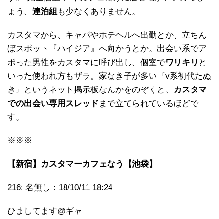
ょう、
連泊組
も少なくありません。
カスタマから、キャバやホテヘルへ出勤とか、立ちん
ぼスポット『ハイジア』へ向かうとか。出会い系でア
ポった男性をカスタマに呼び出し、個室で
ワリキリ
と
いった使われ方もザラ。家なき子が多い『v系初代たぬ
き』というネット掲示板なんかをのぞくと、
カスタマ
での出会い専用スレッド
まで立てられているほどで
す。
※※※
【新宿】カスタマーカフェなう【池袋】
216: 名無し：18/10/11 18:24
ひましてます@ギャ